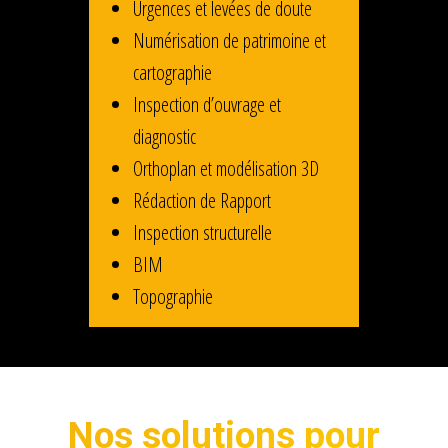
Urgences et levées de doute
Numérisation de patrimoine et
cartographie
Inspection d’ouvrage et
diagnostic
Orthoplan et modélisation 3D
Rédaction de Rapport
Inspection structurelle
BIM
Topographie
Nos solutions pour