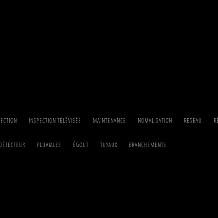
PECTION
INSPECTION TÉLÉVISÉE
MAINTENANCE
NOMALISATION
RÉSEAU
R
DÉTECTEUR
PLUVIALES
ÉGOUT
TUYAUX
BRANCHEMENTS
iées au rapport 13508-2