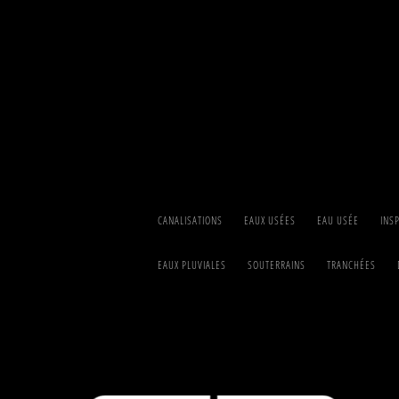
CANALISATIONS
EAUX USÉES
EAU USÉE
INS
EAUX PLUVIALES
SOUTERRAINS
TRANCHÉES
Recherches assoc
13508-2)