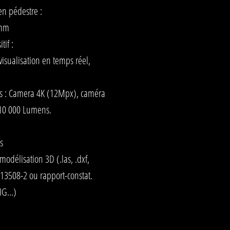
en pédestre :
 mm
tif :
visualisation en temps réel,
és : Camera 4K (12Mpx), caméra
 10 000 Lumens.
s
 modélisation 3D (.las, .dxf,
 13508-2 ou rapport-constat.
SIG…)