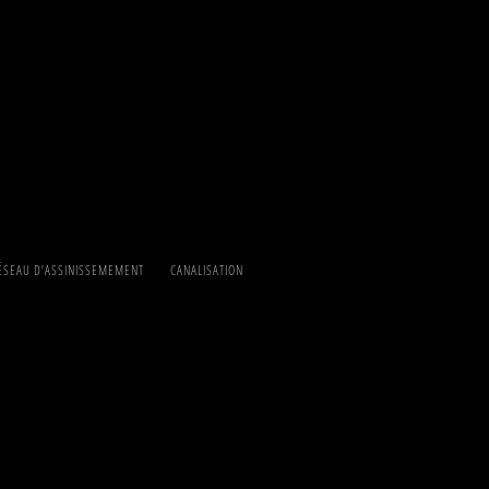
ÉSEAU D’ASSINISSEMEMENT
CANALISATION
 (norme NF EN