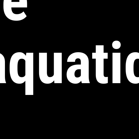
ne
aquati