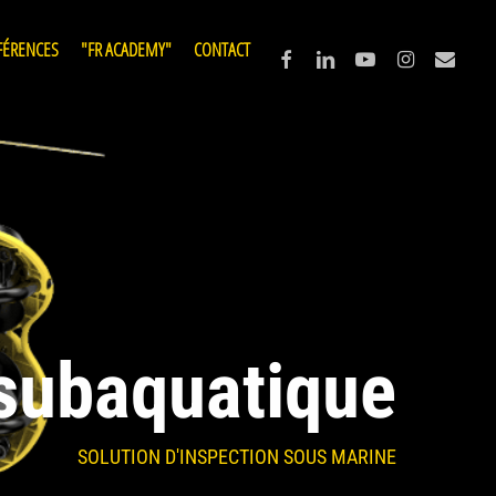
FÉRENCES
"FR ACADEMY"
CONTACT
facebook
linkedin
youtube
instagram
email
subaquatique
SOLUTION D'INSPECTION SOUS MARINE