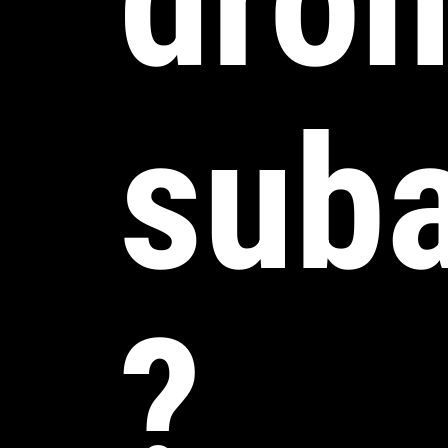
dro
sub
?