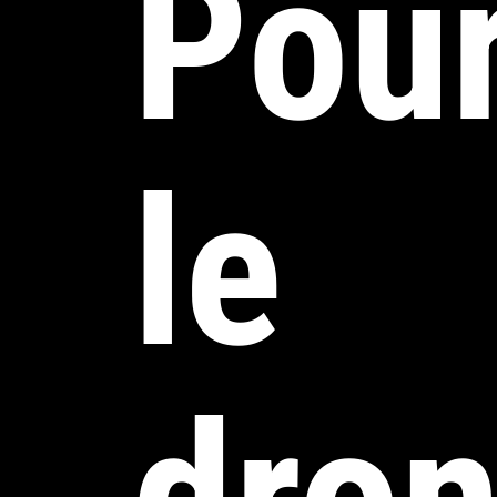
Pou
le